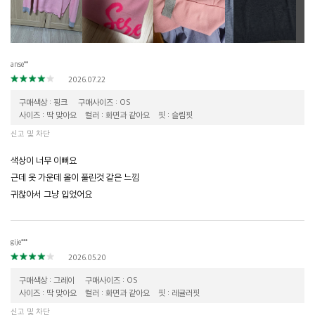
anse**
2026.07.22
구매색상 : 핑크
구매사이즈 : OS
사이즈 : 딱 맞아요
컬러 : 화면과 같아요
핏 : 슬림핏
신고 및 차단
색상이 너무 이뻐요
근데 옷 가운데 올이 풀린것 같은 느낌
귀찮아서 그냥 입었어요
gije***
2026.05.20
구매색상 : 그레이
구매사이즈 : OS
사이즈 : 딱 맞아요
컬러 : 화면과 같아요
핏 : 레귤러핏
신고 및 차단