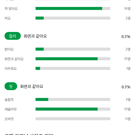
딱 맞아요
16명
커요
2명
컬러
화면과 같아요
83%
밝아요
2명
화면과 같아요
15명
어두워요
1명
핏
화면과 같아요
83%
슬림핏
3명
레귤러핏
15명
오버핏
0명