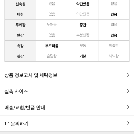
신축성
있음
약간있음
없음
비침
있음
약간있음
없음
두께감
두꺼움
중간
얇음
안감
있음
부분안감
없음
촉감
부드러움
보통
까슬함
핏감
슬림함
기본
넉넉함
상품 정보고시 및 세탁정보
실측 사이즈
배송/교환/반품 안내
1:1 문의하기