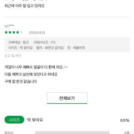
최근에 아주 잘 입고 있어요.
tai7*****
2026.04.25
구매색상 : 핑크
구매사이즈 : OS
사이즈 : 딱 맞아요
컬러 : 화면과 같아요
핏 : 레귤러핏
신고 및 차단
색깔이 너무 예뻐서 얼굴이 다 환해 져요.~~
다들 예쁘고 날씬해 보인다고 하네요
구매 잘 한것 같습니다
전체보기
사이즈
딱 맞아요
89%
작아요
0명