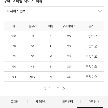
구매 고객님 사이즈 리뷰
키
몸무게
체형
구매사이즈
평가
160
51
S
OS
딱 맞아요
158
62
L
OS
딱 맞아요
153
56
M
OS
딱 맞아요
160
48
S
OS
딱 맞아요
164
61.5
M
OS
딱 맞아요
1
2
로그인
제휴문의
고객센터
매장안내