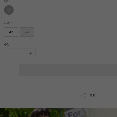
컬러
사이즈
42
44
수량
-
+
1
공유