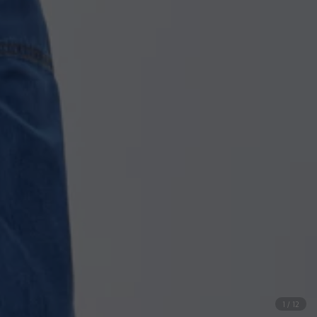
1
/
12