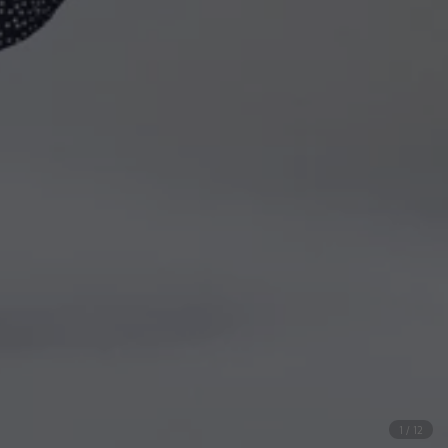
1
/
12