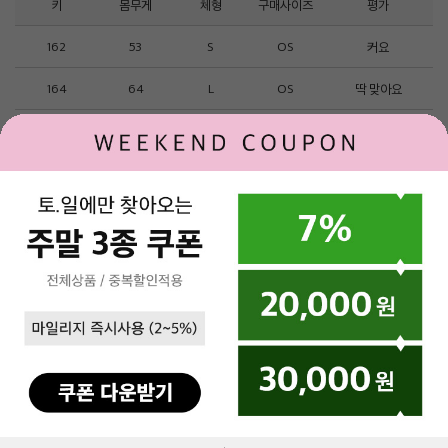
키
몸무게
체형
구매사이즈
평가
162
53
S
OS
커요
164
64
L
OS
딱 맞아요
162
61
L
OS
커요
168
57
M
OS
커요
158
52
L
OS
딱 맞아요
1
2
3
4
5
6
7
8
9
로그인
제휴문의
고객센터
매장안내
(주)베네통코리아
▼
SISLEY MALL
대표이사 : 김규완
고객센터 : 1544-2855
주소 : 서울시 서초구 서초대로 398, 15층, 16층(서초동, 비엔케이디지털타워)
통신판매업자
에스크로서비스
사업자 등록번호 : 211-86-40964
이용약관
개인정보처리방침
통신판매업신고 :제2017-서울서초-1250