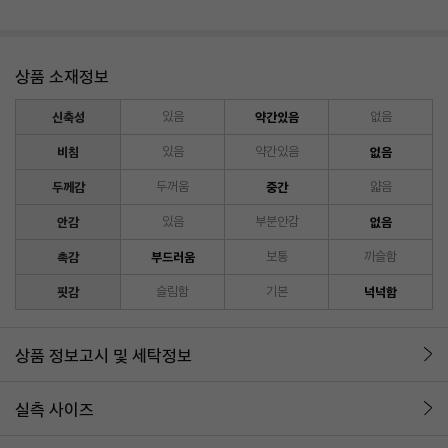
상품 소재정보
신축성
있음
약간있음
없음
비침
있음
약간있음
없음
두께감
두꺼움
중간
얇음
안감
있음
부분안감
없음
촉감
부드러움
보통
까슬함
핏감
슬림함
기본
넉넉함
상품 정보고시 및 세탁정보
실측 사이즈