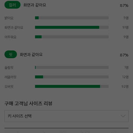
컬러
화면과 같아요
87%
밝아요
5명
화면과 같아요
91명
어두워요
9명
핏
화면과 같아요
87%
슬림핏
1명
레귤러핏
12명
오버핏
92명
구매 고객님 사이즈 리뷰