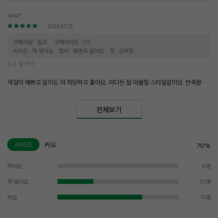
hema**
2026.07.25
구매색상 : 핑크
구매사이즈 : OS
사이즈 : 딱 맞아요
컬러 : 화면과 같아요
핏 : 오버핏
신고 및 차단
색깔이 예쁘고 길이도 딱 적당하고 좋아요. 어디든 잘 어울릴 스타일같아요. 만족합니다.
전체보기
사이즈
커요
70%
작아요
0명
딱 맞아요
32명
커요
73명