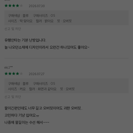
2026.07.30
구매색상 : 블루
구매사이즈 : OS
사이즈 : 딱 맞아요
컬러 : 밝아요
핏 : 오버핏
신고 및 차단
유행안타는 기본 난방입니다.
늘 나오던소재에 디자인이라서 요런건 하나있어도 좋아요~
ekc2***
2026.07.27
구매색상 : 블루
구매사이즈 : OS
사이즈 : 커요
컬러 : 화면과 같아요
핏 : 오버핏
신고 및 차단
팔이긴편인데도 너무 길고 오버핏이어도 과한 오버핏..
고민하다 기냥 입어요ㅠ
나중에 팔길이는 수선 해서~~~