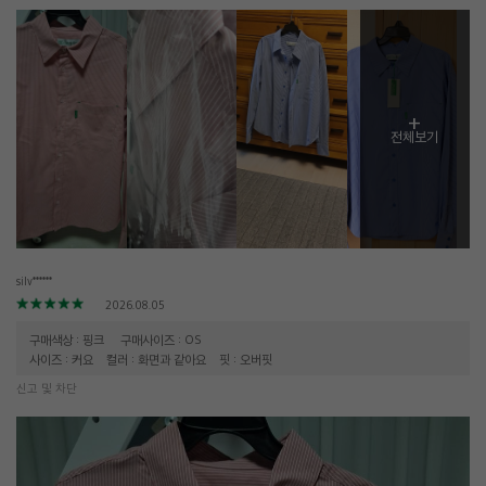
+
전체보기
silv******
2026.08.05
구매색상 : 핑크
구매사이즈 : OS
사이즈 : 커요
컬러 : 화면과 같아요
핏 : 오버핏
신고 및 차단