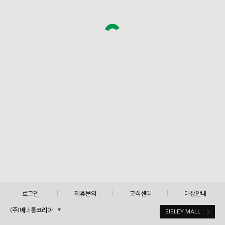
로그인
제휴문의
고객센터
매장안내
(주)베네통코리아
▼
SISLEY MALL