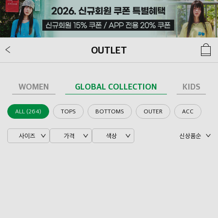
OUTLET
WOMEN
GLOBAL COLLECTION
KIDS
ALL (264)
TOPS
BOTTOMS
OUTER
ACC
사이즈
가격
색상
신상품순