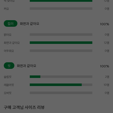
딱 맞아요
12명
커요
0명
컬러
화면과 같아요
100%
밝아요
0명
화면과 같아요
12명
어두워요
0명
핏
화면과 같아요
100%
슬림핏
2명
레귤러핏
10명
오버핏
0명
구매 고객님 사이즈 리뷰