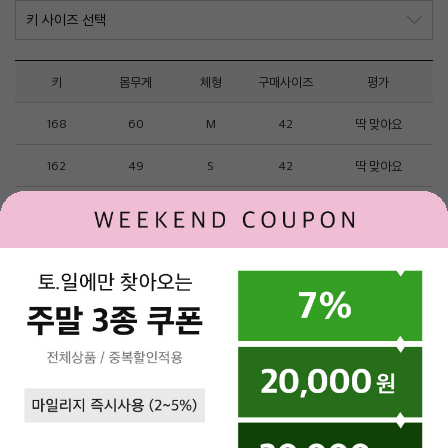
키
몸무게
체형
구매사이즈
평가
168
60
M
42
딱 맞아요
162
49
S
42
딱 맞아요
163
51
M
42
딱 맞아요
160
54
S
42
딱 맞아요
170
64
M
44
딱 맞아요
1
2
로그인
제휴문의
고객센터
매장안내
(주)베네통코리아
▼
SISLEY MALL