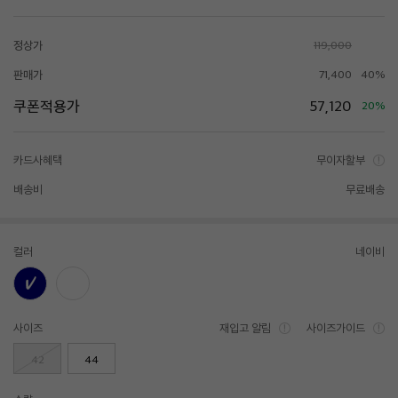
정상가
119,000
판매가
71,400
40%
쿠폰적용가
57,120
20%
카드사혜택
무이자할부
배송비
무료배송
컬러
네이비
사이즈
재입고 알림
사이즈가이드
42
44