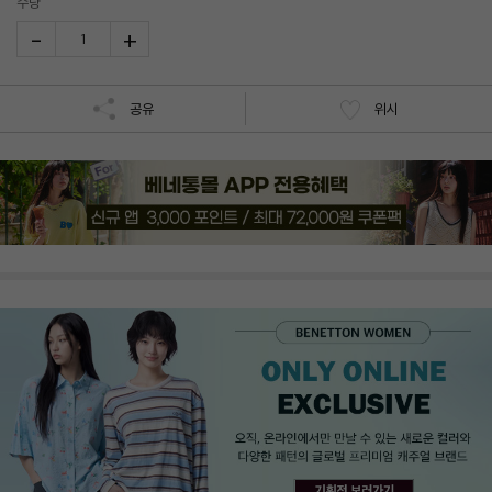
수량
-
+
1
공유
위시